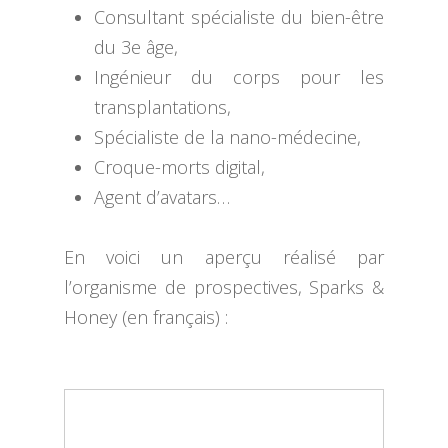
Consultant spécialiste du bien-être
du 3e âge,
Ingénieur du corps pour les
transplantations,
Spécialiste de la nano-médecine,
Croque-morts digital,
ACCUEIL
Agent d’avatars…
BLOG
En voici un aperçu réalisé par
HISTOIRE
CHRONIQUES
l’organisme de prospectives, Sparks &
Honey (en français) :
COURS EN LIGNE
BONNES PRATIQUE
PORTFOLIO
INSPIRATIONS
CONTACT
TUTORIELS