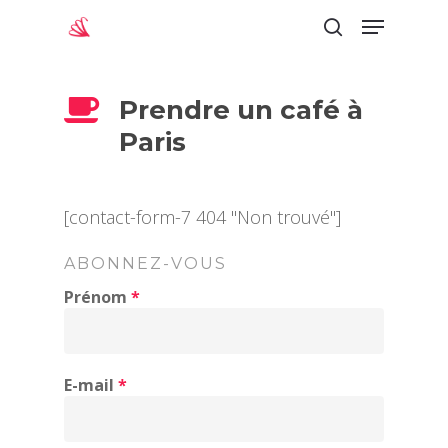
Prendre un café à
Appuyez sur "Entrée" pour lancer la
Paris
recherche
[contact-form-7 404 "Non trouvé"]
ABONNEZ-VOUS
Prénom
*
E-mail
*