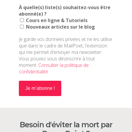
À quelle(s) liste(s) souhaitez-vous être
abonné(e) ?
ACCUEIL
Cours en ligne & Tutoriels
Nouveaux articles sur le blog
BLOG
Je garde vos données privées et ne les utilise
HISTOIRE
CHRONIQUES
que dans le cadre de MailPoet, l'extension
qui me permet d'envoyer ma newsletter.
COURS EN LIGNE
BONNES PRATIQUE
Vous pouvez vous désinscrire à tout
moment.
Consulter la politique de
PORTFOLIO
INSPIRATIONS
confidentialité.
CONTACT
TUTORIELS
Besoin d'éviter la mort par