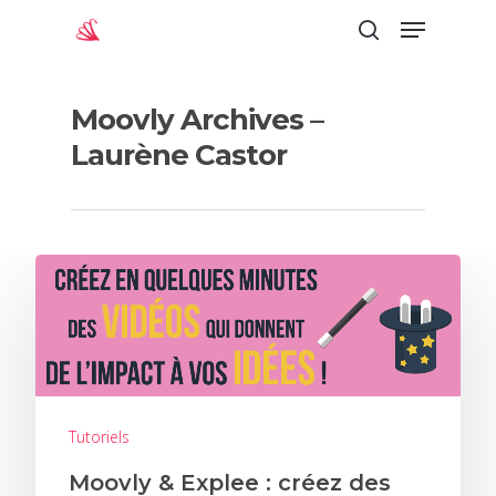
Moovly Archives –
Appuyez sur "Entrée" pour lancer la
Laurène Castor
recherche
Tutoriels
Moovly & Explee : créez des