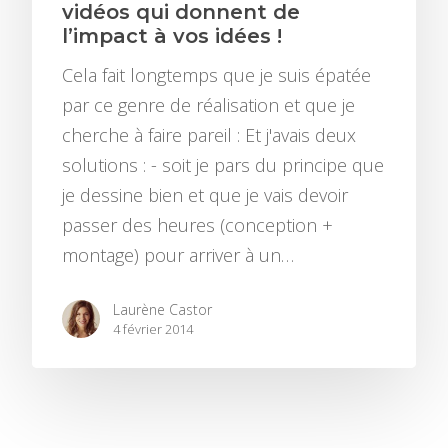
vidéos qui donnent de
l’impact à vos idées !
Cela fait longtemps que je suis épatée
par ce genre de réalisation et que je
cherche à faire pareil : Et j'avais deux
ACCUEIL
solutions : - soit je pars du principe que
BLOG
je dessine bien et que je vais devoir
passer des heures (conception +
HISTOIRE
CHRONIQUES
montage) pour arriver à un…
COURS EN LIGNE
BONNES PRATIQUE
Laurène Castor
PORTFOLIO
INSPIRATIONS
4 février 2014
CONTACT
TUTORIELS