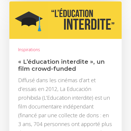
ACCUEIL
BLOG
HISTOIRE
CHRONIQUES
Inspirations
COURS EN LIGNE
BONNES PRATIQUE
« L’éducation interdite », un
PORTFOLIO
INSPIRATIONS
film crowd-funded
CONTACT
TUTORIELS
Diffusé dans les cinémas d’art et
d’essais en 2012, La Educación
prohibida (L’Education interdite) est un
film documentaire indépendant
(financé par une collecte de dons : en
3 ans, 704 personnes ont apporté plus