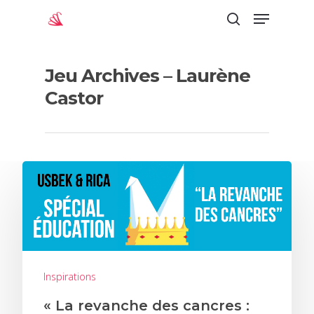
Jeu Archives – Laurène
Appuyez sur "Entrée" pour lancer la
Castor
recherche
Inspirations
« La revanche des cancres :